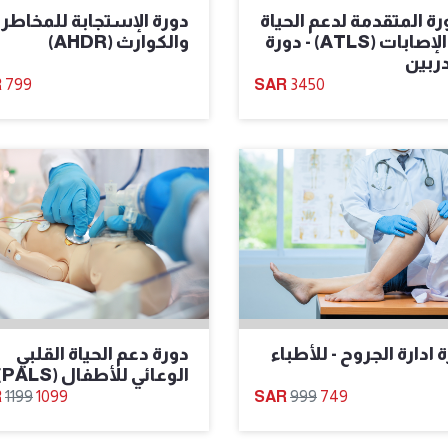
رة المتقدمة لدعم الحياة
دورة الإستجابة للمخاطر
في الإصابات (ATLS) - دورة
والكوارث (AHDR)
ربين
799
3450
 ادارة الجروح - للأطباء
دورة دعم الحياة القلبي
الوعائي للأطفال (PALS)
1199
1099
999
749