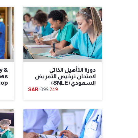
دورة التأهيل الذاتي
y &
لامتحان ترخيص التمريض
nes
السعودي (SNLE)
hop
1399
249