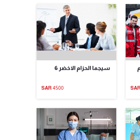
م
سيجما الحزام الاخضر 6
4500