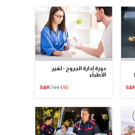
دورة إدارة الجروح - لغير
للأطفال (PALS)
الأطباء
749
490