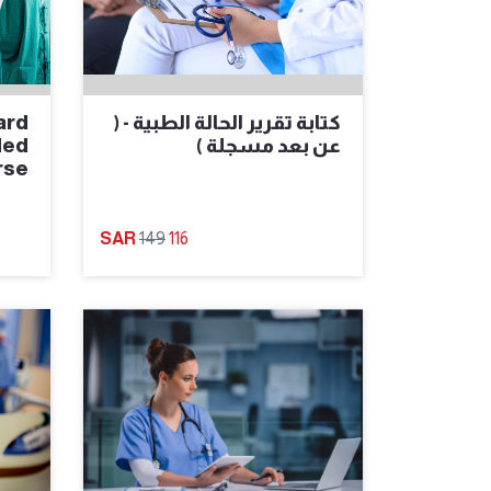
كتابة تقرير الحالة الطبية - (
ard
عن بعد مسجلة )
ded
rse
149
116