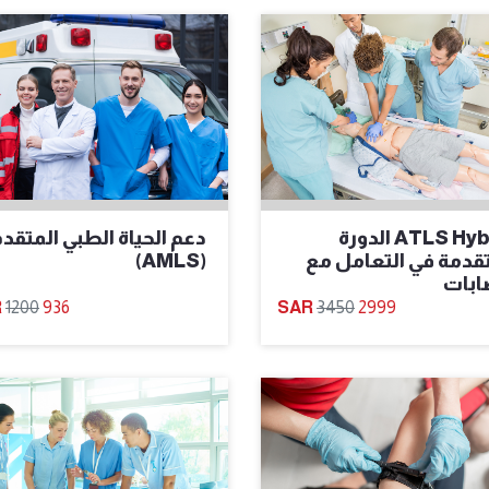
ATLS Hybrid الدورة
دعم الحياة الطبي المتقد
تقدمة في التعامل مع
(AMLS)
ابات
1200
936
3450
2999