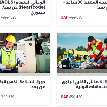
والصحة المهنية 30 ساعة -
الوعائي المتقدم (LS
 بعد)
(Heartcode) عن بعد/
حضوري
1399
1329
799
639
 الانعاش القلبي الرئوي
دورة السلامة الكهربائية 
اسعافات الاولية
عن بعد
799
639
650
420